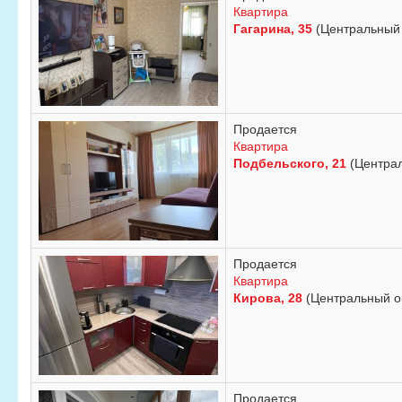
Квартира
Гагарина, 35
(Центральный 
Продается
Квартира
Подбельского, 21
(Централ
Продается
Квартира
Кирова, 28
(Центральный о
Продается